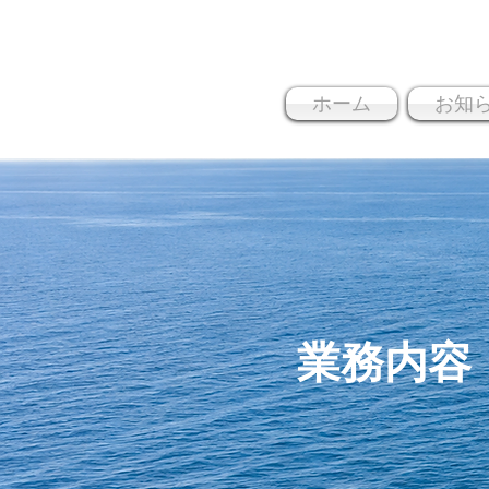
ホーム
お知
​業務内容