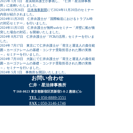
2025年 1月 1日 星英樹弁護士が参画し、『仁井・星法律事務
所』に改称いたしました。
2024年12月26日
日本海事新聞
にて2024年11月20日のセミナー
内容が紹介されました。
​2024年11月20日 仁井弁護士が「国際輸送におけるトラブル時
の対応セミナー」を行いました。
​2024年11月13日 仁井弁護士が無料webセミナー「岸壁に船が衝
突した場合の対応」を開催いたしました。
2024年 8月27日 仁井弁護士が「FCRの活用」セミナーを行いま
した。
2024年 7月17日 東京にて仁井弁護士が「荷主と運送人の責任範
囲～カーゴクレームの基礎・コンテナ受取拒否された際の実務
～」セミナーを行いました。
2024年 7月10日 大阪にて仁井弁護士が「荷主と運送人の責任範
囲～カーゴクレームの基礎・コンテナ受取拒否された際の実務
～」セミナーを行いました。
2024年 5月 1日 事務所を開設いたしました。
​お問い合わせ​
仁井・星法律事務所
〒
160-0023
東京都新宿区
西新宿5-8-2 惠徳ビル
TEL：
050-8889-3551
​​FAX：
050-3146-1746
E-mail：
nhlaw@nhlaw.site