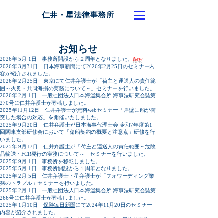
仁井・星法律事務所
仁井・星法律事務所
お知らせ
2026年 5月 1日 事務所開設から２周年となりました。
New
2026年 3月31日
日本海事新聞
にて2026年2月25日のセミナー内
容が紹介されました。
2026年 2月25日 東京にて仁井弁護士が「荷主と運送人の責任範
囲～火災・共同海損の実務について～」セミナーを行いました。
2026​年 2月 1日 一般社団法人日本海運集会所 海事法研究会誌第
270号に仁井弁護士が寄稿しました。
​2025年11月12日 仁井弁護士が無料webセミナー「岸壁に船が衝
突した場合の対応」を開催いたしました。
2025年 9月20日 仁井弁護士が日本海事代理士会 令和7年度第1
回関東支部研修会において「傭船契約の概要と注意点」研修を行
いました。
2025年 9月17日 仁井弁護士が「荷主と運送人の責任範囲～危険
品輸送・FCR発行の実務について～」セミナーを行いました。
2025年 9月 1日 事務所を移転しました。
2025年 5月 1日 事務所開設から１周年となりました。
2025年 2月 5日 仁井弁護士・星弁護士が「フォワーディング業
務のトラブル」セミナーを行いました。
2025​年 2月 1日 一般社団法人日本海運集会所 海事法研究会誌第
266号に仁井弁護士が寄稿しました。
2025年 1月10日
保険毎日新聞
にて2024年11月20日のセミナー
内容が紹介されました。